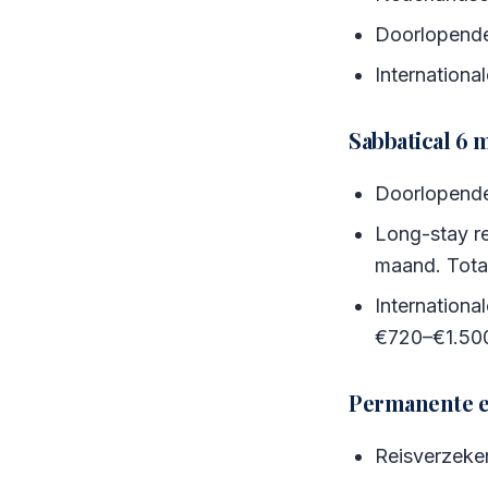
Doorlopende 
International
Sabbatical 6 
Doorlopende
Long-stay r
maand. Tota
Internationa
€720–€1.500.
Permanente em
Reisverzeker