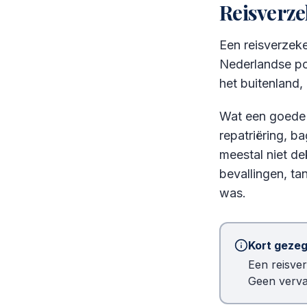
Reisverze
Een reisverzek
Nederlandse pol
het buitenland,
Wat een goede 
repatriëring, b
meestal niet d
bevallingen, ta
was.
Kort geze
Een reisver
Geen verva