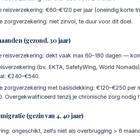
reisverzekering: €60–€120 per jaar (oneindig korte tri
e zorgverzekering: niet zinvol, te duur voor dit doel.
maanden (gezond, 30 jaar)
 reisverzekering: dekt vaak max 60–180 dagen — komt
eisverzekering (bv. EKTA, SafetyWing, World Nomads
al: €240–€540.
le zorgverzekering met basisdekking: €120–€250 per 
 Overgekwalificeerd tenzij je chronische zorg nodig 
igratie (gezin van 4, 40 jaar)
ing: ongeschikt, zelfs niet als overbrugging > 6 maan