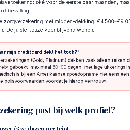
eisverzekering: oké voor de eerste paar maanden, maa
 of bevalling.
ale zorgverzekering met midden-dekking: €4.500–€9.00
in. De juiste keuze voor blijvend wonen.
aar mijn creditcard dekt het toch?'
erzekeringen (Gold, Platinum) dekken vaak alleen reizen di
hebt geboekt, maximaal 60–90 dagen, met lage uitkeringsli
edisch is bij een Amerikaanse spoedopname niet eens een 
 de polisvoorwaarden voordat je hierop vertrouwt.
zekering past bij welk profiel?
nger (≤ 30 dagen per trip)