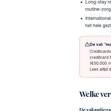
Long-stay r
routine-zorg
Internation
het hele gez
De val: 'm
Creditcardv
creditcard 
(€50.000 m
Lees altijd
Welke ver
De vakantiega