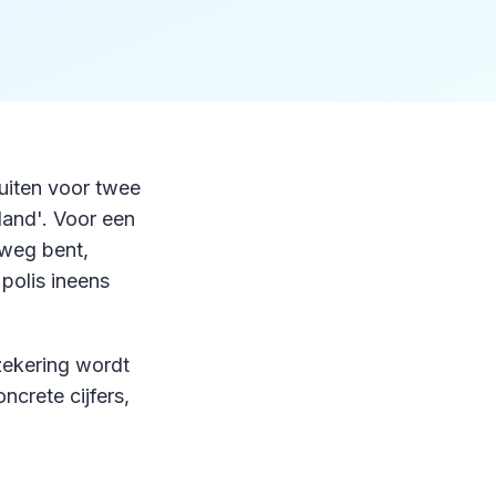
luiten voor twee
land'. Voor een
 weg bent,
 polis ineens
rzekering wordt
ncrete cijfers,