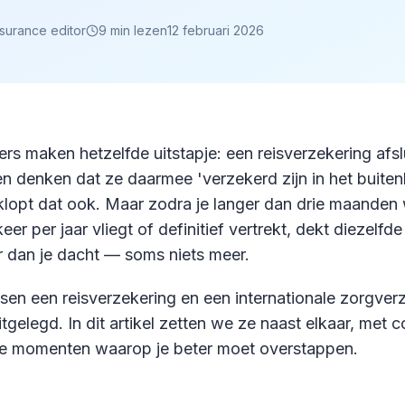
nsurance editor
9
min lezen
12 februari 2026
rs maken hetzelfde uitstapje: een reisverzekering afs
 denken dat ze daarmee 'verzekerd zijn in het buiten
klopt dat ook. Maar zodra je langer dan drie maanden
eer per jaar vliegt of definitief vertrekt, dekt diezelfde
r dan je dacht — soms niets meer.
ssen een reisverzekering en een internationale zorgve
tgelegd. In dit artikel zetten we ze naast elkaar, met co
de momenten waarop je beter moet overstappen.