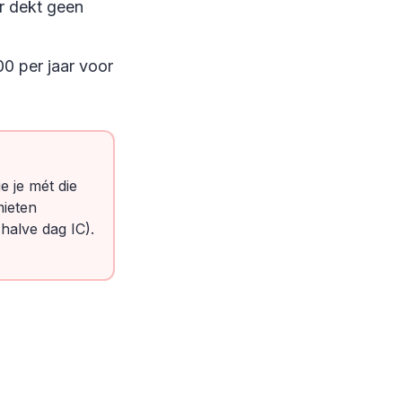
r dekt geen
0 per jaar voor
e je mét die
mieten
halve dag IC).