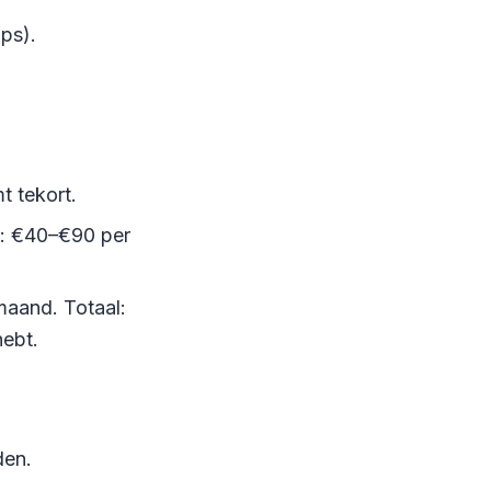
ps).
 tekort.
): €40–€90 per
maand. Totaal:
hebt.
den.