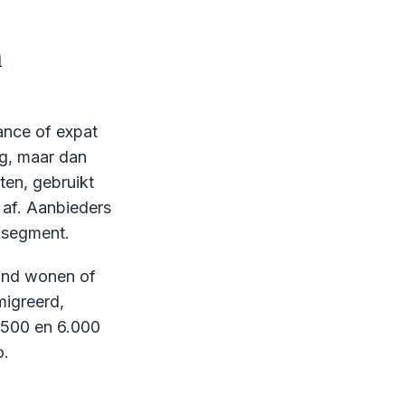
n
rance of expat
ng, maar dan
ten, gebruikt
 af. Aanbieders
t segment.
land wonen of
migreerd,
1.500 en 6.000
o.