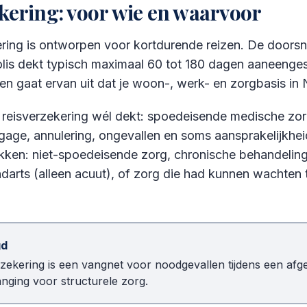
kering: voor wie en waarvoor
ering is ontworpen voor kortdurende reizen. De doors
is dekt typisch maximaal 60 tot 180 dagen aaneengeslo
 en gaat ervan uit dat je woon-, werk- en zorgbasis in 
reisverzekering wél dekt: spoedeisende medische zorg
agage, annulering, ongevallen en soms aansprakelijkhe
ekken: niet-spoedeisende zorg, chronische behandelin
ndarts (alleen acuut), of zorg die had kunnen wachten to
gd
zekering is een vangnet voor noodgevallen tijdens een afg
nging voor structurele zorg.