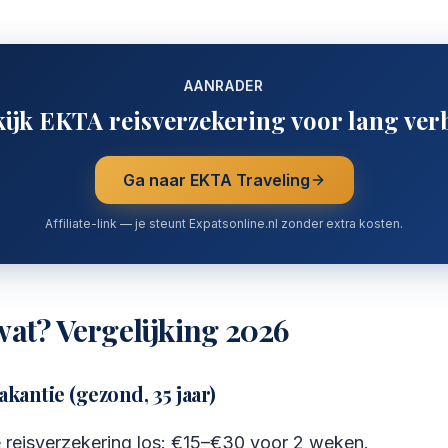
AANRADER
ijk EKTA reisverzekering voor lang verb
Ga naar
EKTA Traveling
Affiliate-link — je steunt Expatsonline.nl zonder extra kosten.
wat? Vergelijking 2026
kantie (gezond, 35 jaar)
 reisverzekering los: €15–€30 voor 2 weken.