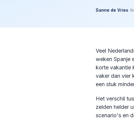
Sanne de Vries
·
I
Veel Nederlande
weken Spanje en
korte vakantie 
vaker dan vier k
een stuk minde
Het verschil tu
zelden helder ui
scenario's en 