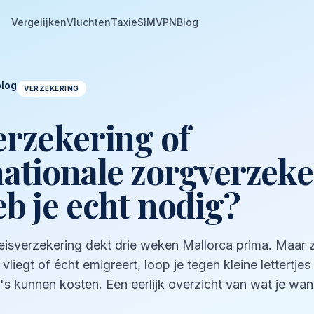
Vergelijken
Vluchten
Taxi
eSIM
VPN
Blog
blog
VERZEKERING
erzekering of
nationale zorgverzeke
eb je echt nodig?
eisverzekering dekt drie weken Mallorca prima. Maar z
 vliegt of écht emigreert, loop je tegen kleine lettertjes
s kunnen kosten. Een eerlijk overzicht van wat je wa