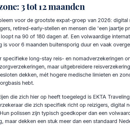
 zone: 3 tot 12 maanden
obleem voor de grootste expat-groep van 2026: digita
gers, retired-early-stellen en mensen die 'een jaartje p
 loopt na 90 of 180 dagen af. Een volwaardige internat
g is voor 6 maanden buitensporig duur en vaak overge
 er specifieke long-stay reis- en nomadverzekeringen on
zorgverzekeringen, maar uitgebreidere reisverzekering
sloten dekken, mét hogere medische limieten en zo
orgbasis hebt.
ijen die zich hier op heeft toegelegd is EKTA Travelin
rzekeraar die zich specifiek richt op reizigers, digital
. Hun polissen zijn typisch goedkoper dan een volwaar
g, maar dekken een stuk meer dan een standaard Ned