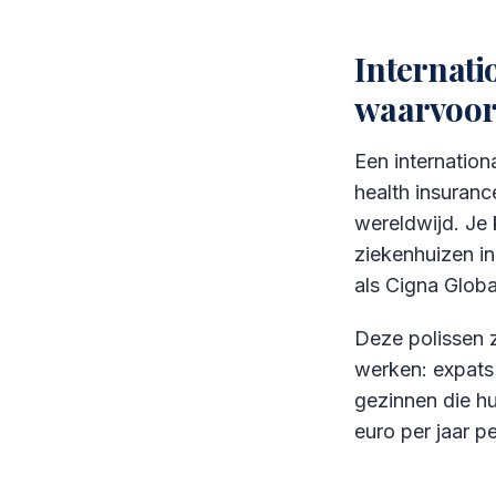
Internati
waarvoo
Een internation
health insuranc
wereldwijd. Je k
ziekenhuizen i
als Cigna Globa
Deze polissen z
werken: expats 
gezinnen die hu
euro per jaar p