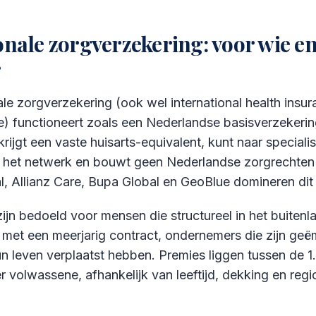
onale zorgverzekering: voor wie e
r
ale zorgverzekering (ook wel international health insu
e) functioneert zoals een Nederlandse basisverzekeri
rijgt een vaste huisarts-equivalent, kunt naar specialis
n het netwerk en bouwt geen Nederlandse zorgrechten
l, Allianz Care, Bupa Global en GeoBlue domineren di
ijn bedoeld voor mensen die structureel in het buiten
met een meerjarig contract, ondernemers die zijn geë
n leven verplaatst hebben. Premies liggen tussen de 
er volwassene, afhankelijk van leeftijd, dekking en regi