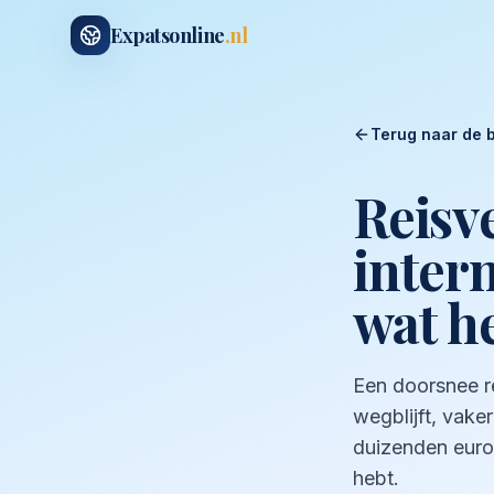
Expatsonline
.nl
Terug naar de 
Reisv
inter
wat h
Een doorsnee r
wegblijft, vaker
duizenden euro'
hebt.