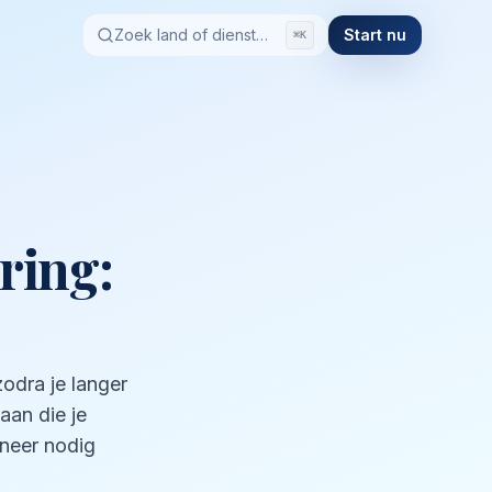
Zoek land of dienst…
Start nu
⌘K
ring:
odra je langer
 aan die je
nneer nodig