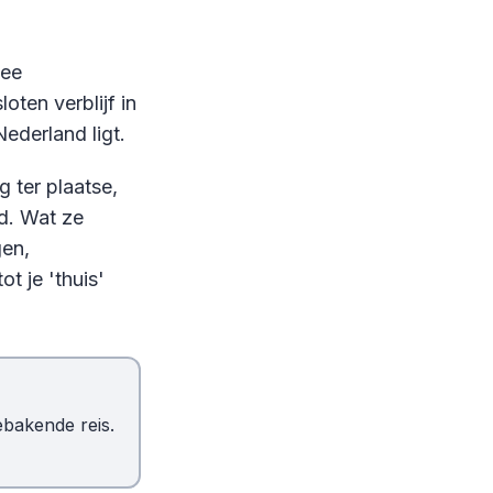
nee
ten verblijf in
Nederland ligt.
 ter plaatse,
id. Wat ze
gen,
t je 'thuis'
ebakende reis.