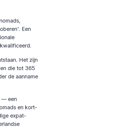
l nomads,
roberen'. Een
ionale
kwalificeerd.
tstaan. Het zijn
en die tot 365
nder de aanname
g — een
 nomads en kort-
dige expat-
erlandse